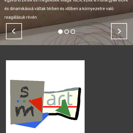
lések világa. IGEN, ezek a műtárgyak élővé
te kezedben és a benn
térben és időben a környezetre való
tehetsz vele, amit csak
okosan S’artMart-osan
Previous
Nex