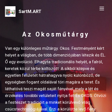
SartM.ART
Az Okosműtárgy
Van egy különleges műtárgy. Okos. Festményént kért
helyet a világban, de több dimenziójában létezik és ÉL.
Ő egy evolúció. Elhagyta tradicionális helyét, a falról,
keretek közül térbe költözött. A síkból kilépve és
egyetlen felületét hátrahagyva nyolc különböző, de
egységben fogant oldalával töri magára a teret. És
láthatóvá teszi magát saját fényével, mely a lét és
érzékelés további vetületeit nyitja fel. És OKOS. Ötvözi
a festészet tradícióit a minket körülvevő világ
csúcstechnológiájával. Érzi a körülötte levő fény