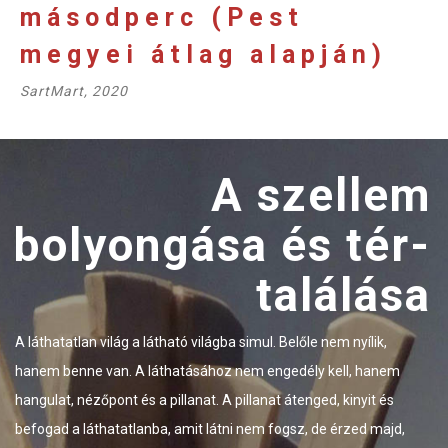
másodperc (Pest
megyei átlag alapján)
SartMart, 2020
A szellem
A kere
gása és tér-
festmé
találása
A KERET
A számos kinyíló dimen
tható világba simul. Belőle nem nyílik,
festmény körül megszűn
thatásához nem engedély kell, hanem
környező tér és a fénye
pillanat. A pillanat átenged, kinyit és
a festménynek, melyről
a, amit látni nem fogsz, de érzed majd,
beszélni. A keret talap