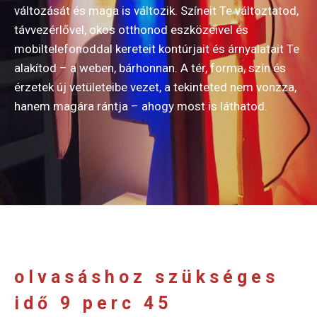
változását és maga is változik. Színeit Te változtatod,
távvezérlővel, okos otthonod eszközeivel és
mobiltelefonoddal kereteit kontúrjait és árnyalatait Te
alakítod – a weben, bárhonnan. A tér, forma, szín és
érzetek új vetületeibe vezet, a tekinteted nem vonzza,
hanem magára rántja – ahogy most is láthatod.
olvasáshoz szükséges
idő 9 perc 45