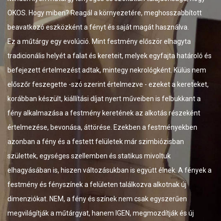
határa, a szemlélő ké
gál a környezetére, meghosszabbított
tekintetének sem kell 
 a fényt és saját magát használva.
visszaugrani. A dinam
ció. Mint festmény először elhagyta
még egy nélkülözhetetl
alat és kereteit, melyek egyfajta határoló és
 adtak, mintegy nekrológként. Külüs nem
A FÉNY…
ó szerint értelmezve - ezeket a kereteket,
mely magából az alkotá
tási díjat nyert műveiben is felbukkant a
alkotóeleme volt. A tá
stmény keretének az alkotás részeként
érzékeljük őket, folya
, áttörése. Ezekben a festményekben
esetben ez nem a véle
stett felületek már szimbiózisban
megvilágítja magát, kü
ellemben és statikus mivoltuk
fényerősségek által nye
n változásukban is együtt élnek. A fények a
jelentésüket is. A vált
 a felületen találkozva alkotnak új
dimenziót ruháznak a t
ény és színek nem csak egyszerűen
festmény így szinte so
gyat, hanem IGEN, megmozdítják és új
felhívja magára a figy