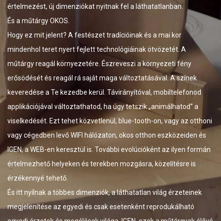
ókat nyitnak fel a láthatatlanban.
alapszínből kerülnek k
a festmény színeinek is
estészet tradícióinak és a mai kor
megszemélyesíti magát.
ejlett technológiáinak ötvözetét. A
integrálta magába, be
etére. Észreveszi a környezeti fény
fénylek, élek és jelent
á saját maga változtatásával. A színek
vagyok, ha látod a jel
e kerül. Távirányítóval, mobiltelefonod
tartalak fogva, csak va
athatod, ha úgy tetszik „animálhatod” a
jelenlétet – mellyel ma
 közvetlenül, blue-tooth-on, vagy az otthoni
megmozdíthatod és igen
I hálózaton, okos otthon eszközeiden és
Szemlélő, része és sze
ül is. További evolúcióként az ilyen formán
lesztek, egymást befol
és terekben mozgásra, közelítésre is
mely így sosem fejeződ
mozgás és TE. Amikor a
dimenziók, a láthatatlan világ érzeteinek
egy nézetet hagytak m
di és csak esetenként reprodukálható
létét, a helyét a térben