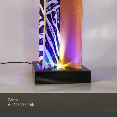
Zebra
Ár: 49800 Ft /db