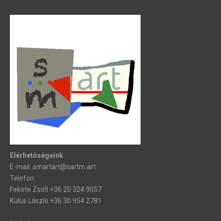
Elérhetőségeink
E-mail: smartart@sartm.art
Telefon:
Fekete Zsolt +36 20 324 9057
Külüs László +36 30 954 2781