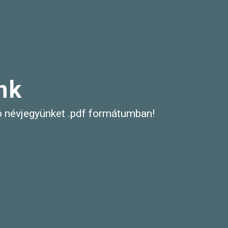
ünk
ó névjegyünket .pdf formátumban!