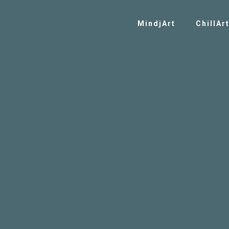
MindjArt
ChillAr