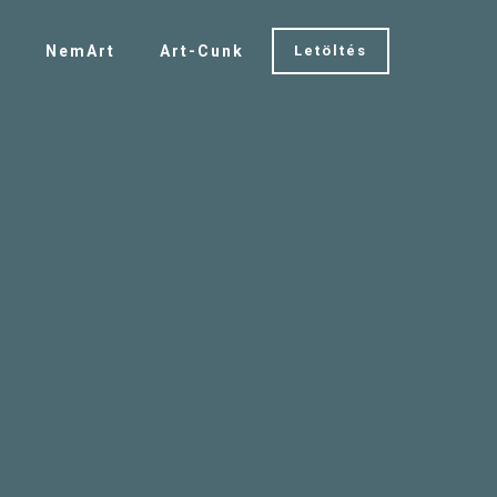
t
NemArt
Art-Cunk
Letöltés