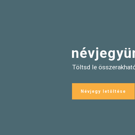
névjegy
Töltsd le összerakhat
Névjegy letöltése