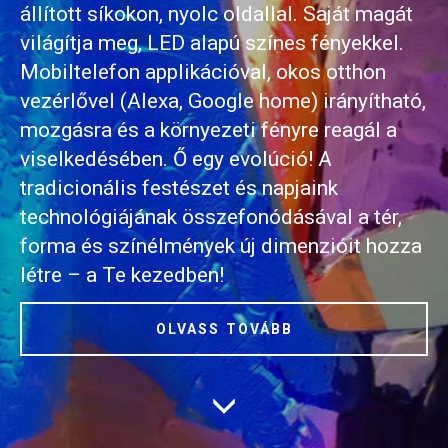
állított síkokon, nyolc oldallal. Saját magát
világítja meg, LED alapú színes fényekkel.
Mobiltelefon applikációval, okos otthon
vezérlővel (Alexa, Google home) irányítható,
mozgásra és a környezeti fényre reagál a
viselkedésében. Ő egy evolúció! A
tradicionális festészet és napjaink
technológiájának összefonódásával a tér,
forma és színélmények új dimenzióit hozza
létre – a Te kezedben!
OLVASS TOVÁBB