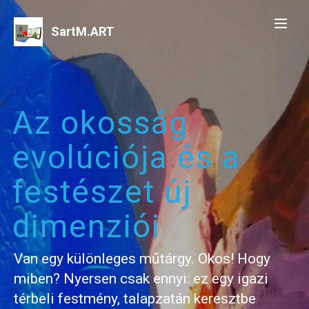
SartM.ART
Az okosság
evolúciója és a
festészet új
dimenziói
Van egy különleges műtárgy. Okos! Hogy
miben? Nyersen csak ennyi: ez egy igazi
térbeli festmény, talapzatán keresztbe