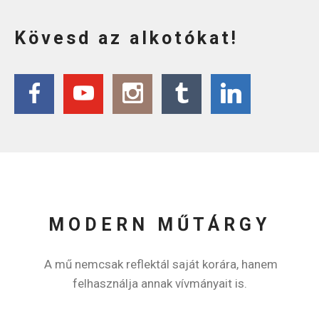
Kövesd az alkotókat!
MODERN MŰTÁRGY
A mű nemcsak reflektál saját korára, hanem
felhasználja annak vívmányait is.