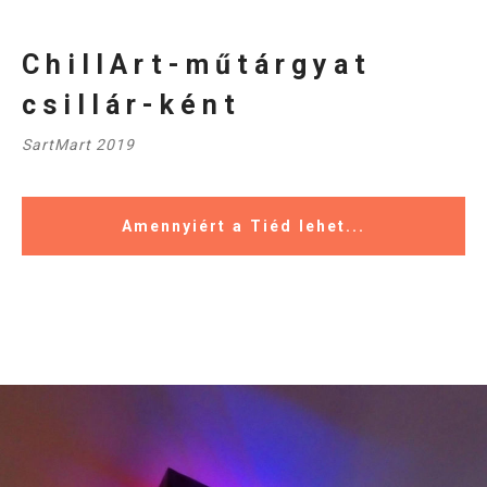
ChillArt-műtárgyat
csillár-ként
SartMart 2019
Amennyiért a Tiéd lehet...