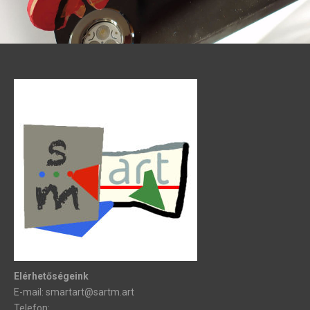
Elérhetőségeink
E-mail: smartart@sartm.art
Telefon: