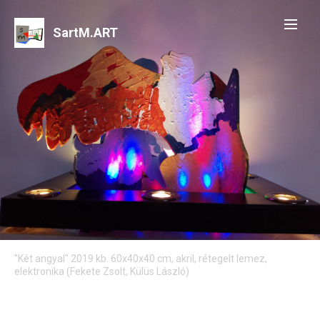
SartM.ART
"Két angyal" 2019 kb. 60x40x40 cm, akril, rétegelt lemez,
elektronika (Fekete Zsolt, Külüs László)